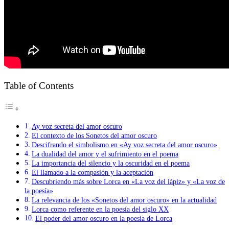
Table of Contents
Ay voz secreta del amor oscuro
El contexto de los Sonetos del amor oscuro
Descifrando el simbolismo en «Ay voz secreta del amor oscuro»
La dualidad del amor y el sufrimiento en el poema
La importancia del silencio y la oscuridad en el poema
El llamado a la compasión y la aceptación
Descubriendo más sobre Lorca en «La voz del lápiz» y «La voz de
la poesía»
La relevancia de los «Sonetos del amor oscuro» en la actualidad
Lorca como referente en la poesía del siglo XX
El poder del amor oscuro en la poesía de Lorca